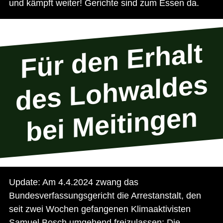
und kämpft weiter! Gerichte sind zum Essen da.
F
ür
d
e
n
Er
h
alt
d
e
s
L
o
h
w
al
d
e
b
ei
M
eiti
n
g
e
s
n
Update: Am 4.4.2024 zwang das
Bundesverfassungsgericht die Arrestanstalt, den
seit zwei Wochen gefangenen Klimaaktivisten
Samuel Bosch umgehend freizulassen: Die