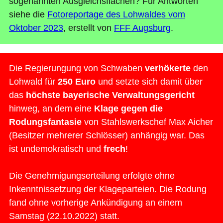
sogenannten Ausgleichsflächen? Für Antworten
siehe die
Fotoreportage des Lohwaldes vom
Oktober 2023
, erstellt von
FFF Augsburg
.
Die Regierungung von Schwaben
verhökerte
den
Lohwald für
250 Euro
und setzte sich damit über
das
höchste bayerische Verwaltungsgericht
hinweg, an dem eine
Klage gegen die
Rodungsfantasie
von Stahlswerkschef Max Aicher
(Besitzer mehrerer Schlösser) anhängig war. Das
ist undemokratisch und
frech
!
Die Genehmigungserteilung erfolgte ohne
Inkenntnissetzung der Klageparteien. Die Rodung
fand ohne vorherige Ankündigung an einem
Samstag (22.10.2022) statt.