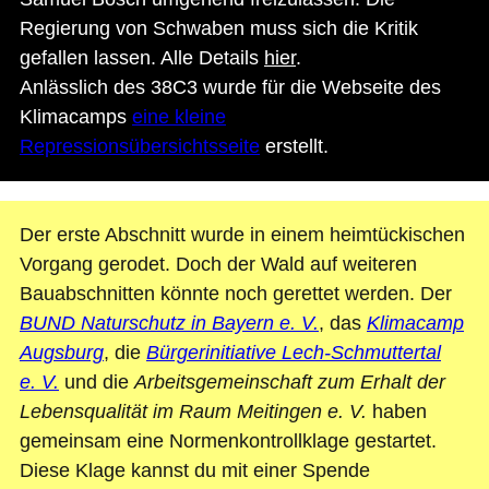
Regierung von Schwaben muss sich die Kritik
gefallen lassen. Alle Details
hier
.
Anlässlich des 38C3 wurde für die Webseite des
Klimacamps
eine kleine
Repressionsübersichtsseite
erstellt.
Der erste Abschnitt wurde in einem heimtückischen
Vorgang gerodet. Doch der Wald auf weiteren
Bauabschnitten könnte noch gerettet werden. Der
BUND Naturschutz in Bayern e. V.
, das
Klimacamp
Augsburg
, die
Bürgerinitiative Lech-Schmuttertal
e. V.
und die
Arbeitsgemeinschaft zum Erhalt der
Lebensqualität im Raum Meitingen e. V.
haben
gemeinsam eine Normenkontrollklage gestartet.
Diese Klage kannst du mit einer Spende